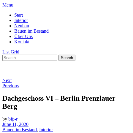
Menu
Start
Interior
Neubau
Bauen im Bestand
Über Uns
Kontakt
List
Grid
Next
Previous
Dachgeschoss VI – Berlin Prenzlauer
Berg
by
bfp-r
June 11, 2020
Bauen im Bestand
,
Interior